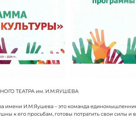
ОГО ТЕАТРА им. И.М.ЯУШЕВА
а имени И.М.Яушева – это команда единомышленнико
шны к его просьбам, готовы потратить свои силы и 