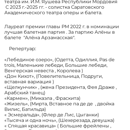
театра им. И.М. Яушева Республики Мордовия
С 2023 г.-2025 гг. - солистка Саратовского
Академического театра оперы и балета.
Лауреат премии главы РМ 2022 г. в номинации
лучшая балетная партия . За партию Алёны в
балете "Алёна Арзамасская".
Репертуар:
«Лебединое озеро», (Одетта, Одиллия, Pas de
trois, Маленькие лебеди, Большие лебеди,
Венгерская невеста , Королева )
«Дон Кихот», (Повелительница, Подруги,
вставная вариация )
«Щелкунчик» , (жена Президента, Фея Драже ,
Арабский танец)
«Кармен», (Микаэла , Фраскита)
«Жизель», (Мирта, Вставное па де де , двойка
Вилис, Батильда)
« Эсмеральда», (Флер де Лис, Цыганки)
«Тысяча и одна ночь», (Шехерезада, девушка)
« Спящая красавица» ( Большие фрейлены ,