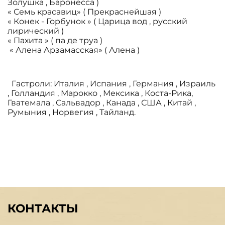
Золушка , Баронесса )
« Семь красавиц» ( Прекраснейшая )
« Конек - Горбунок » ( Царица вод , русский
лирический )
« Пахита » ( па де труа )
« Алена Арзамасская» ( Алена )
Гастроли: Италия , Испания , Германия , Израиль
, Голландия , Марокко , Мексика , Коста-Рика,
Гватемала , Сальвадор , Канада , США , Китай ,
Румыния , Норвегия , Тайланд.
КОНТАКТЫ