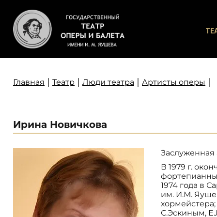
ТЕ
|
|
|
|
Главная
Театр
Люди театра
Артисты оперы
Ирина Новичкова
Заслуженная 
В 1979 г. око
фортепианный
1974 года в 
им. И.М. Яуше
хормейстера;
С.Эскиным, Е