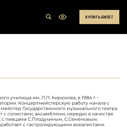
КУПИТЬ БИЛЕТ
о училища им. Л.П. Кирюкова, в 1984 г. -
атории. Концертмейстерскую работу начала с
ртмейстер Государственного музыкального театра
ет с солистами, ансамблями, нередко в качестве
ах с певцами С.Плодухиным, С.Семёновым,
; работает с гастролирующими вокалистами.